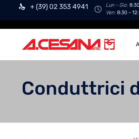
Lun - Gio:
8:30
+ (39) 02 353 4941
Ven:
8:30 - 12:
A
Conduttrici d