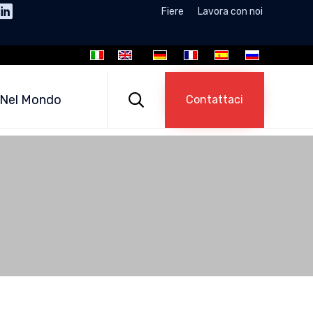
Fiere
Lavora con noi
Skip
to

Nel Mondo
Contattaci
content